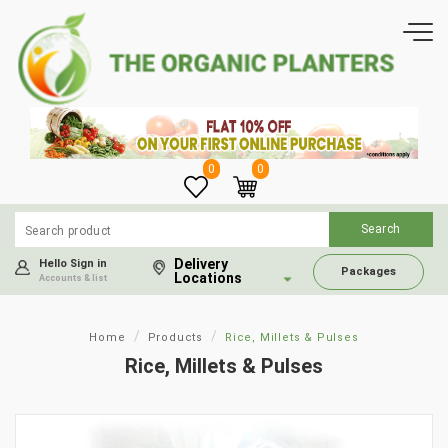
0
0
Delivery
Hello Sign in
Packages
Locations
Accounts & list
Home
Products
Rice, Millets & Pulses
Rice, Millets & Pulses