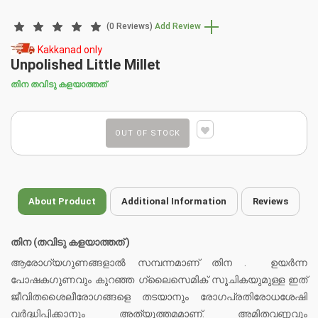
(0 Reviews)
Add Review
Kakkanad only
Unpolished Little Millet
തിന തവിടു കളയാത്തത്
OUT OF STOCK
About Product
Additional Information
Reviews
തിന (തവിടു കളയാത്തത് )
ആരോഗ്യഗുണങ്ങളാൽ സമ്പന്നമാണ് തിന . ഉയര്‍ന്ന
പോഷകഗുണവും കുറഞ്ഞ ഗ്ലൈസെമിക് സൂചികയുമുള്ള ഇത്
ജീവിതശൈലീരോഗങ്ങളെ തടയാനും രോഗപ്രതിരോധശേഷി
വർദ്ധിപ്പിക്കാനും അത്യുത്തമമാണ്. അമിതവണ്ണവും