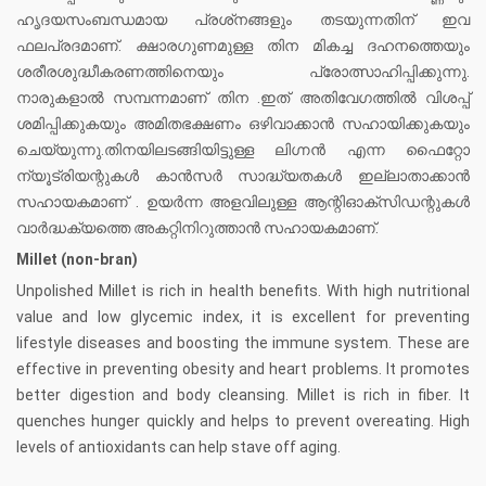
ഹൃദയസംബന്ധമായ പ്രശ്‌നങ്ങളും തടയുന്നതിന് ഇവ
ഫലപ്രദമാണ്. ക്ഷാരഗുണമുള്ള തിന മികച്ച ദഹനത്തെയും
ശരീരശുദ്ധീകരണത്തിനെയും പ്രോത്സാഹിപ്പിക്കുന്നു.
നാരുകളാൽ സമ്പന്നമാണ് തിന .ഇത് അതിവേഗത്തിൽ വിശപ്പ്
ശമിപ്പിക്കുകയും അമിതഭക്ഷണം ഒഴിവാക്കാൻ സഹായിക്കുകയും
ചെയ്യുന്നു.തിനയിലടങ്ങിയിട്ടുള്ള ലിഗ്നന്‍ എന്ന ഫൈറ്റോ
ന്യൂട്രിയന്റുകൾ കാൻസർ സാദ്ധ്യതകൾ ഇല്ലാതാക്കാൻ
സഹായകമാണ് . ഉയര്‍ന്ന അളവിലുള്ള ആന്റിഓക്സിഡന്റുകള്‍
വാർദ്ധക്യത്തെ അകറ്റിനിറുത്താൻ സഹായകമാണ്.
Millet (non-bran)
Unpolished Millet is rich in health benefits. With high nutritional
value and low glycemic index, it is excellent for preventing
lifestyle diseases and boosting the immune system. These are
effective in preventing obesity and heart problems. It promotes
better digestion and body cleansing. Millet is rich in fiber. It
quenches hunger quickly and helps to prevent overeating. High
levels of antioxidants can help stave off aging.