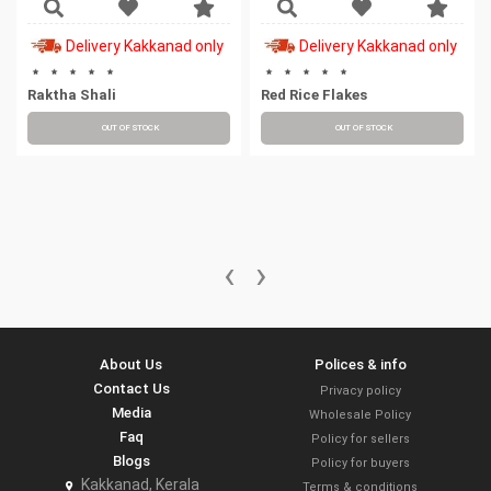
Delivery Kakkanad only
Delivery Kakkanad only
Raktha Shali
Red Rice Flakes
OUT OF STOCK
OUT OF STOCK
‹
›
About Us
Polices & info
Contact Us
Privacy policy
Media
Wholesale Policy
Faq
Policy for sellers
Blogs
Policy for buyers
Kakkanad, Kerala
Terms & conditions