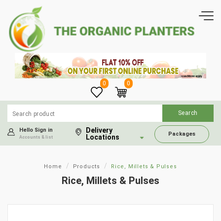
0
0
Delivery
Hello Sign in
Packages
Locations
Accounts & list
Home
Products
Rice, Millets & Pulses
Rice, Millets & Pulses