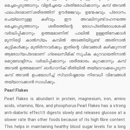
മെച്ചപ്പെടുത്താനും വിളർച്ചയെ പ്രതിരോധിക്കാനും കമ്പ് അവൽ
ഫലപ്രദമാണ്.ശരീരത്തിന് ഊർജ്ജവും ഉന്മേഷവും പ്രദാനം
ചെയ്യാനുള്ള കഴിവും ഈ അവലിനുണ്ട്.ദഹനത്തെ
മെച്ചപ്പെടുത്താനും ശരീരത്തിന്റെ രോഗപ്രതിരോധശേഷി
വർദ്ധിപ്പിക്കാനും ഉത്തമമാണിത് .പാലിൽ ഉള്ളതിനേക്കാൾ
മൂന്നിരട്ടി കാൽസ്യം കമ്പിൽ അടങ്ങിയിട്ടുണ്ട് .അതിനാൽ
കുട്ടികൾക്കും മുതിർന്നവർക്കും ഇതിന്റെ വിഭവങ്ങൾ കഴിക്കുന്നത്
ആരോഗ്യപ്രദമാണ് .ഗ്ലൈസീമിക് സൂചിക കുറവായതിനാൽ
മെറ്റബോളിസം വർദ്ധിപ്പിക്കാനും ശരീരഭാരം കുറക്കാനും കമ്പ്
അവൽ ഉത്തമമാണ് .ഓർഗാനിക് രീതിയിൽ തയ്യാറാക്കപ്പെടുന്ന
കമ്പ് അവല്‍ ഉപയോഗിച്ച് സ്വാദിഷ്ഠമായ നിരവധി വിഭവങ്ങള്‍
തയ്യാറാക്കാൻ സാധിക്കും .
Pearl Flakes
Pearl Flakes is abundant in protein, magnesium, iron, amino
acids, vitamins, fibre, and phosphorus.Pearl Flakes has a strong
anti-diabetic effect.It digests slowly and releases glucose at a
slower rate than other foods because of its high fibre content.
This helps in maintaining healthy blood sugar levels for a long