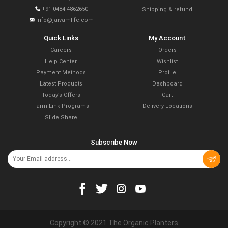
+91 0484 4862650
Shipping & refund
info@jaivamlife.com
Quick Links
My Account
Careers
Orders
Help Center
Wishlist
Payment Methods
Profile
Latest Products
Dashboard
Today’s Offers
Cart
Farm Link Programs
Delivery Locations
Slide Share
Subscribe Now
Copyright © 2021 The Organic Planters