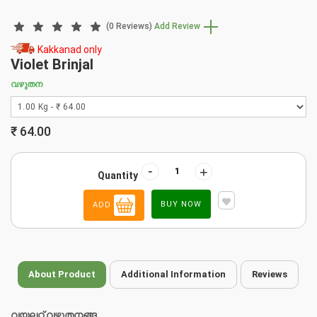
(0 Reviews)
Add Review
Kakkanad only
Violet Brinjal
വഴുതന
₹
64.00
-
+
Quantity
BUY NOW
ADD
About Product
Additional Information
Reviews
വയലറ്റ് വഴുതനങ്ങ