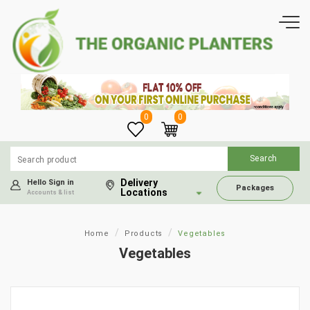
0
0
Delivery
Hello Sign in
Packages
Locations
Accounts & list
Home
Products
Vegetables
Vegetables