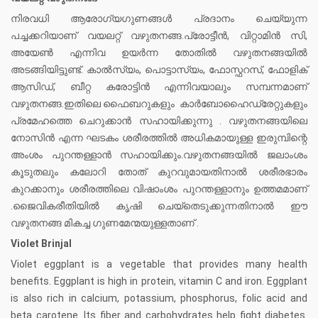
നിരവധി ആരോഗ്യഗുണങ്ങൾ പ്രദാനം ചെയ്യുന്ന
പച്ചക്കറിയാണ് വയലറ്റ് വഴുതനങ്ങ.പ്രോട്ടീന്‍, വിറ്റാമിന്‍ സി,
അയേൺ എന്നിവ ഉയര്‍ന്ന തോതില്‍ വഴുതനങ്ങയില്‍
അടങ്ങിയിട്ടുണ്ട്. കാല്‍സ്യം, പൊട്ടാസ്യം, ഫോസ്ഫറസ്, ഫോളിക്
ആസിഡ്, ബീറ്റ കരോട്ടിന്‍ എന്നിവയാലും സമ്പന്നമാണ്
വഴുതനങ്ങ.ഇതിലെ ഫൈബറുകളും കാർബോഹൈഡ്രേറ്റുകളും
പ്രമേഹത്തെ ചെറുക്കാൻ സഹായിക്കുന്നു . വഴുതനങ്ങയിലെ
നോസിന്‍ എന്ന ഘടകം ശരീരത്തില്‍ അധികമായുള്ള ഇരുമ്പിന്റെ
അംശം പുറന്തള്ളാന്‍ സഹായിക്കും.വഴുതനങ്ങയിൽ ജലാംശം
കൂടുതലും കലോറി തോത് കുറവുമായതിനാൽ ശരീരഭാരം
കുറക്കാനും ശരീരത്തിലെ വിഷാംശം പുറന്തള്ളാനും ഉത്തമമാണ്
.ജൈവികരീതിയിൽ കൃഷി ചെയ്തെടുക്കുന്നതിനാൽ ഈ
വഴുതനങ്ങ മികച്ച ഗുണമേന്മയുള്ളതാണ് .
Violet Brinjal
Violet eggplant is a vegetable that provides many health
benefits. Eggplant is high in protein, vitamin C and iron. Eggplant
is also rich in calcium, potassium, phosphorus, folic acid and
beta carotene. Its fiber and carbohydrates help fight diabetes.