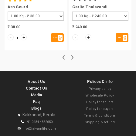
Ash Gourd
Garlic Thalavandi
₹
38.00
₹
240.00
-
-
+
+
ADD
ADD
‹
›
About Us
Polices & info
Contact Us
Privacy policy
Media
Wholesale Policy
Faq
Policy for sellers
Blogs
Policy for buyers
Kakkanad, Kerala
Terms & conditions
+91 0484 4862650
Shipping & refund
info@jaivamlife.com