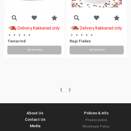
Delivery Kakkanad only
Delivery Kakkanad only
Tamarind
Ragi Flakes
OUT OF STOCK
OUT OF STOCK
‹
›
About Us
Polices & info
Contact Us
Privacy policy
Media
Wholesale Policy