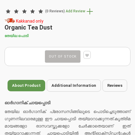
(0 Reviews)
Add Review
Kakkanad only
Organic Tea Dust
തേയില പൊടി
OUT OF STOCK
About Product
Additional Information
Reviews
ഓർഗാനിക് ചായപ്പൊടി
തേയില ഓർഗാനിക് പ്രോസസിങ്ങിലൂടെ പൊടിച്ചെടുത്താണ്
ഗുണനിലവാരമുള്ള ഈ ചായപ്പൊടി തയ്യാറാക്കുന്നത്.കൃത്രിമ
മായങ്ങളോ രാസവസ്തുക്കളോ ചേർക്കാതെയാണ് ഇത്
തയ്യാറാക്കുന്നത്. ചായപൊടിയിൽ ആന്റിഓക്‌സിഡന്റുകൾ