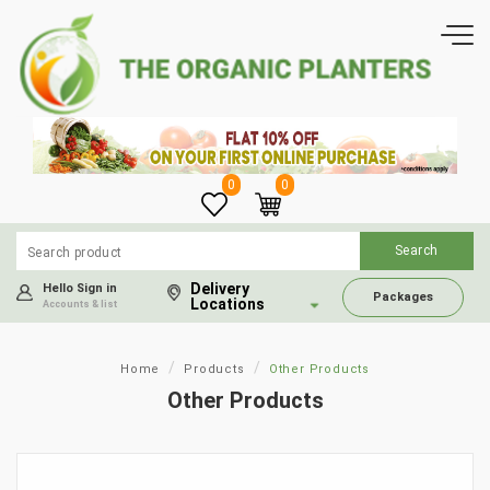
0
0
Delivery
Hello Sign in
Packages
Locations
Accounts & list
Home
Products
Other Products
Other Products