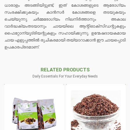
ധാരാളം അടങ്ങിയിട്ടുണ്ട്, ഇത് കോശങ്ങളുടെ ആരോഗ്യം
സംരക്ഷിക്കുകയും കാൻസർ കോശങ്ങളെ തടയുകയും
ചെയ്യുന്നു. ചർമ്മരോഗ്യം നിലനിർത്താനും അകാല
വാർദ്ധക്യംതടയാനും ചായയിലെ ആന്റിഓക്സിഡന്റുകളും
ഫൈറ്റോന്യൂട്രിയന്റുകളും സഹായിക്കുന്നു. ഉന്മേഷദായകമായ
ചായ എളുപ്പത്തിൽ രുചികരമായി തയ്യാറാക്കാൻ ഈ ചായപ്പൊടി
ഉപകാരപ്രദമാണ്.
RELATED PRODUCTS
Daily Essentials For Your Everyday Needs