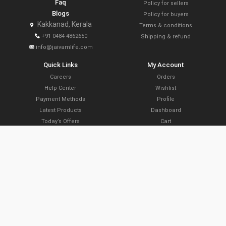
Faq
Policy for sellers
Blogs
Policy for buyers
Kakkanad, Kerala
Terms & conditions
+91 0484 4862650
Shipping & refund
info@jaivamlife.com
Quick Links
My Account
Careers
Orders
Help Center
Wishlist
Payment Methods
Profile
Latest Products
Dashboard
Today’s Offers
Cart
Farm Link Programs
Delivery Locations
Slide Share
Subscribe Now