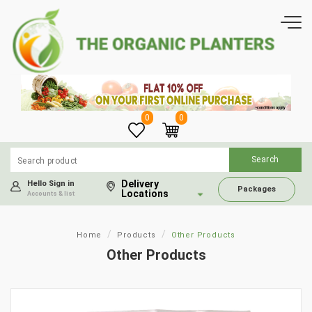
0
0
Delivery
Hello Sign in
Packages
Locations
Accounts & list
Home
Products
Other Products
Other Products