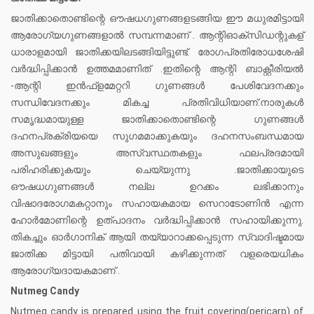
ജാതിക്കാതൊണ്ടിന്റെ ഔഷധഗുണങ്ങളടങ്ങിയ ഈ മധുരമിട്ടായി
ആരോഗ്യഗുണങ്ങളാൽ സമ്പന്നമാണ് . ആന്റിഓക്സിഡന്റുകള്
ധാരാളമായി ജാതിക്കയിലടങ്ങിയിട്ടുണ്ട്. രോഗപ്രതിരോധശേഷി
വർദ്ധിപ്പിക്കാൻ ഉത്തമമാണിത് .ഇതിന്റെ ആന്റി ബാക്റ്റീരിയൽ
-ആന്റി ഇൻഫ്ളമേറ്ററി ഗുണങ്ങൾ പേശിവേദനക്കും
സന്ധിവേദനക്കും മികച്ച പ്രതിവിധിയാണ്.നാരുകൾ
സമൃദ്ധമായുള്ള ജാതിക്കാതൊണ്ടിന്റെ ഗുണങ്ങൾ
ദഹനപ്രക്രിയയെ സുഗമമാക്കുകയും ദഹനസംബന്ധമായ
അസുഖങ്ങളും അസ്വസ്ഥതകളും ഫലപ്രദമായി
പരിഹരിക്കുകയും ചെയ്യുന്നു .ജാതിക്കായുടെ
ഔഷധഗുണങ്ങൾ നല്ല ഉറക്കം ലഭിക്കാനും
വിഷാദരോഗമകറ്റാനും സഹായകമായ സെറാടോണിൻ എന്ന
ഹോർമോണിന്റെ ഉത്പാദനം വർദ്ധിപ്പിക്കാൻ സഹായിക്കുന്നു.
തികച്ചും ഓർഗാനിക് ആയി തയ്യാറാക്കപ്പെടുന്ന സ്വാദിഷ്ടമായ
ജാതിക്ക മിട്ടായി പതിവായി കഴിക്കുന്നത് വളരെയധികം
ആരോഗ്യദായകമാണ് .
Nutmeg Candy
Nutmeg candy is prepared using the fruit covering(pericarp) of