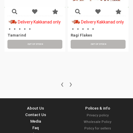
Delivery Kakkanad only
Delivery Kakkanad only
Tamarind
Ragi Flakes
OUT OF STOCK
OUT OF STOCK
‹
›
About Us
Polices & info
Contact Us
Privacy policy
Media
Wholesale Policy
Faq
Policy for sellers