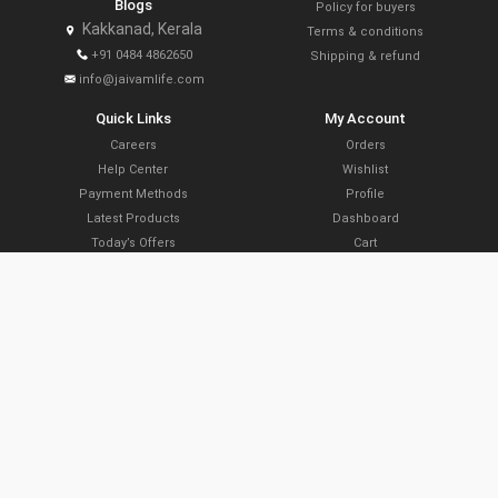
Blogs
Policy for buyers
Kakkanad, Kerala
Terms & conditions
+91 0484 4862650
Shipping & refund
info@jaivamlife.com
Quick Links
My Account
Careers
Orders
Help Center
Wishlist
Payment Methods
Profile
Latest Products
Dashboard
Today’s Offers
Cart
Farm Link Programs
Delivery Locations
Slide Share
Subscribe Now