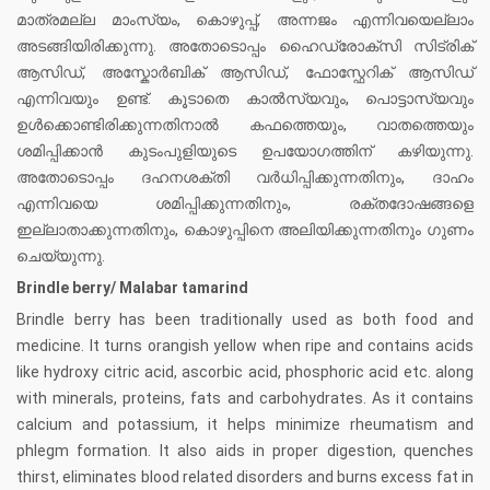
മാത്രമല്ല മാംസ്യം, കൊഴുപ്പ്, അന്നജം എന്നിവയെല്ലാം
അടങ്ങിയിരിക്കുന്നു. അതോടൊപ്പം ഹൈഡ്രോക്സി സിട്രിക്
ആസിഡ്, അസ്കോർബിക് ആസി‍ഡ്, ഫോസ്ഫേറിക് ആസിഡ്
എന്നിവയും ഉണ്ട്. കൂടാതെ കാൽസ്യവും, പൊട്ടാസ്യവും
ഉൾക്കൊണ്ടിരിക്കുന്നതിനാൽ കഫത്തെയും, വാതത്തെയും
ശമിപ്പിക്കാൻ കുടംപുള‍ിയുടെ ഉപയോഗത്തിന് കഴിയുന്നു.
അതോടൊപ്പം ദഹനശക്തി വർധിപ്പിക്കുന്നതിനും, ദാഹം
എന്നിവയെ ശമിപ്പിക്കുന്നതിനും, രക്തദോഷങ്ങളെ
ഇല്ലാത‍ാക്കുന്നതിനും, കൊഴുപ്പിനെ അലിയിക്കുന്നതിനും ഗുണം
ചെയ്യുന്നു.
Brindle berry/ Malabar tamarind
Brindle berry has been traditionally used as both food and
medicine. It turns orangish yellow when ripe and contains acids
like hydroxy citric acid, ascorbic acid, phosphoric acid etc. along
with minerals, proteins, fats and carbohydrates. As it contains
calcium and potassium, it helps minimize rheumatism and
phlegm formation. It also aids in proper digestion, quenches
thirst, eliminates blood related disorders and burns excess fat in