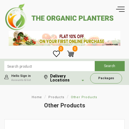
0
0
Delivery
Hello Sign in
Packages
Locations
Accounts & list
Home
Products
Other Products
Other Products