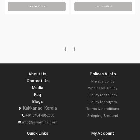
OUT OF STOCK
OUT OF STOCK
‹
›
About Us
Polices & info
Contact Us
Privacy policy
Media
Wholesale Policy
Faq
Policy for sellers
Blogs
Policy for buyers
Kakkanad, Kerala
Terms & conditions
+91 0484 4862650
Shipping & refund
info@jaivamlife.com
Quick Links
My Account