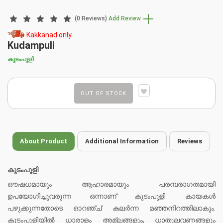
(0 Reviews)
Add Review
Kakkanad only
Kudampuli
കുടംപുളി
OUT OF STOCK
About Product
Additional Information
Reviews
കുടംപുളി
ഔഷധമായും ആഹാരമായും പരമ്പരാഗതമായി
ഉപയോഗിച്ചുവരുന്ന ഒന്നാണ് കുടംപുളി. കായകൾ
പഴുക്കുന്നതോ‌ടെ ഓറഞ്ച് കലർന്ന മഞ്ഞനിറത്തിലാകും.
കുടംപുളിയിൽ ധാരാളം അമ്ലങ്ങളും, ധാതുലവണങ്ങളും