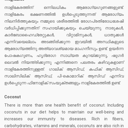
നാളികേരത്തിന് ഒന്നിലധികം ആരോഗ്യഗുണങ്ങളുണ്ട്.
നാളികേരം ഭക്ഷണത്തിൽ ഉൾപ്പെടുത്തുന്നത് ആരോഗ്യം
നിലനിർത്തുകയും നമ്മുടെ ശരീരത്തിൽ രോഗപ്രതിരോധശേഷി
വർധിപ്പിക്കുന്നതിന് സഹായിക്കുകയും ചെയ്യുന്നു. നാരുകൾ,
കാർബോഹൈഡ്രേറ്റുകൾ, വിറ്റാമിനുകൾ, ധാതുക്കൾ
എന്നിവയെല്ലാം അടങ്ങിരിക്കുന്ന ഇവയിൽ അസ്ഥികളുടെ
ആരോഗ്യത്തിനു അത്യാവശ്യമായ മാംഗനീസും ഉണ്ട്. ഉയർന്ന
പോഷകഗുണം, ഹൃദ്രോഗ സാധ്യത കുറയ്ക്കുന്നു, ഷുഗർ
ലെവൽ നിയന്ത്രിക്കുന്നു എന്നിങ്ങനെ പലതരം കഴിവുകളാണ്
നാളികേരത്തിനുള്ളത്. ഗാലിക് ആസിഡ്, കഫിക് ആസിഡ്,
സാലിസിലിക് ആസിഡ്, പി-കൊമാറിക് ആസിഡ് എന്നിവ
ഉൾപ്പെടുന്ന ഫിനോളിക് സംയുക്തങ്ങളും നാളികേരത്തിൽ ഉണ്ട്.
Coconut
There is more than one health benefit of coconut. Including
coconuts in our diet helps to maintain our well-being and
increases our immunity to diseases. Rich in fibers,
carbohydrates, vitamins and minerals, coconuts are also rich in