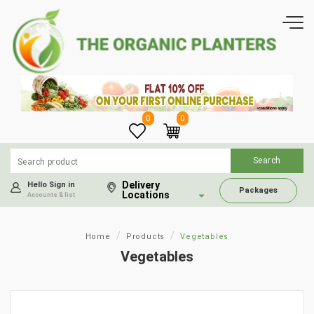
0
0
Delivery
Hello Sign in
Packages
Locations
Accounts & list
Home
Products
Vegetables
Vegetables