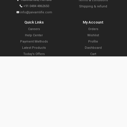
Terms & conditions
+91 0484 4862650
Shipping & refund
info@jaivamlife.com
Quick Links
My Account
Careers
Orders
Help Center
Wishlist
Payment Methods
Profile
Latest Products
Dashboard
Today’s Offers
Cart
Farm Link Programs
Delivery Locations
Slide Share
Subscribe Now
Copyright © 2021 The Organic Planters