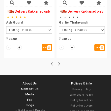
Delivery Kakkanad only
Delivery Kakkanad only
Ash Gourd
Garlic Thalavandi
₹
38.00
₹
240.00
-
-
+
+
ADD
ADD
‹
›
About Us
Polices & info
Contact Us
Privacy policy
Media
Wholesale Policy
Faq
Policy for sellers
Blogs
Policy for buyers
Kakkanad, Kerala