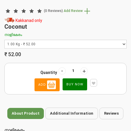
(0 Reviews)
Add Review
Kakkanad only
Coconut
നാളികേരം
₹
52.00
-
+
Quantity
BUY NOW
ADD
About Product
Additional Information
Reviews
നാളികേരം