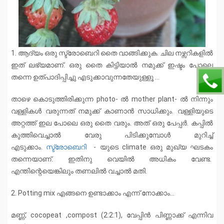
1. ആദ്യം ഒരു സ്ട്രോബെറി തൈ വാങ്ങിക്കുക. ചില നഴ്സറികളിൽ
ഇത് ലഭ്യമാണ്. ഒരു തൈ കിട്ടിയാൽ നമുക്ക് ഇഷ്ടം പോലെ
തന്നെ ഉത്പാദിപ്പിച്ചു എടുക്കാവുന്നതേയുള്ളൂ ...
താഴെ കൊടുത്തിരിക്കുന്ന photo- ൽ mother plant- ൽ നിന്നും
വള്ളികൾ വരുന്നത് നമുക്ക് കാണാൻ സാധിക്കും. വള്ളിയുടെ
അറ്റത്ത് ഇല പോലെ ഒരു തൈ വരും. അത് ഒരു പേപ്പർ. കപ്പിൽ
കുത്തിവെച്ചാൽ വേരു പിടിക്കുമ്പോൾ മുറിച്ച്
എടുക്കാം.
സ്ട്രോബെറി
- യുടെ climate ഒരു മുഖ്യ ഘടകം
തന്നെയാണ്. ഇതിനു വെയിൽ അധികം വേണ്ട.
എന്തിന്റെയെങ്കിലും തണലിൽ വച്ചാൽ മതി.
2. Potting mix എങ്ങനെ ഉണ്ടാക്കാം എന്ന് നോക്കാം...
മണ്ണ്, cocopeat ,compost (2:2:1), വേപ്പിൻ പിണ്ണാക്ക് എന്നിവ