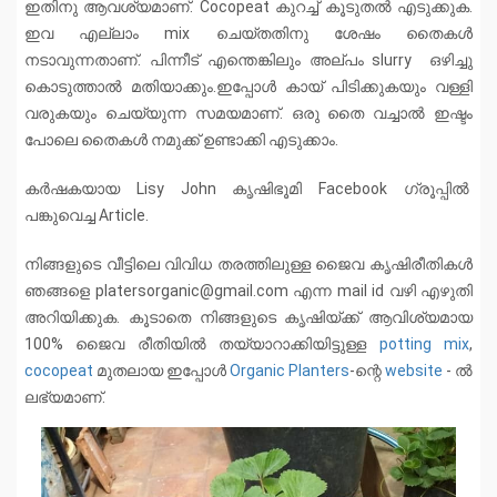
ഇതിനു ആവശ്യമാണ്. Cocopeat കുറച്ച് കൂടുതൽ എടുക്കുക.
ഇവ എല്ലാം mix ചെയ്തതിനു ശേഷം തൈകൾ
നടാവുന്നതാണ്. പിന്നീട് എന്തെങ്കിലും അല്പം slurry ഒഴിച്ചു
കൊടുത്താൽ മതിയാക്കും.ഇപ്പോൾ കായ് പിടിക്കുകയും വള്ളി
വരുകയും ചെയ്യുന്ന സമയമാണ്. ഒരു തൈ വച്ചാൽ ഇഷ്ടം
പോലെ തൈകൾ നമുക്ക് ഉണ്ടാക്കി എടുക്കാം.
കർഷകയായ Lisy John കൃഷിഭൂമി Facebook ഗ്രൂപ്പിൽ
പങ്കുവെച്ച Article.
നിങ്ങളുടെ വീട്ടിലെ വിവിധ തരത്തിലുള്ള ജൈവ കൃഷിരീതികൾ
ഞങ്ങളെ platersorganic@gmail.com എന്ന mail id വഴി എഴുതി
അറിയിക്കുക. കൂടാതെ നിങ്ങളുടെ കൃഷിയ്ക്ക് ആവിശ്യമായ
100% ജൈവ രീതിയിൽ തയ്യാറാക്കിയിട്ടുള്ള
potting mix
,
cocopeat
മുതലായ ഇപ്പോൾ
Organic Planters
-ന്റെ
website
- ൽ
ലഭ്യമാണ്.